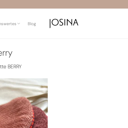
nswertes
Blog
rry
tte BERRY