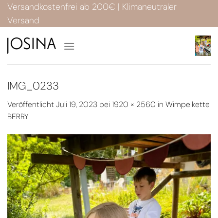
Zum
Versandkostenfrei ab 200€ | Klimaneutraler
Inhalt
Versand
springen
IMG_0233
Veröffentlicht
Juli 19, 2023
bei
1920 × 2560
in
Wimpelkette
BERRY