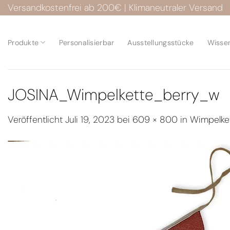
Zum
Versandkostenfrei ab 200€ | Klimaneutraler Versand
Inhalt
springen
Produkte
Personalisierbar
Ausstellungsstücke
Wisse
JOSINA_Wimpelkette_berry_w
Veröffentlicht
Juli 19, 2023
bei
609 × 800
in
Wimpelke