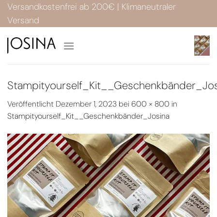
Zum
Versandkostenfrei ab 200€ | Klimaneutraler
Inhalt
Versand
springen
Stampityourself_Kit__Geschenkbänder_Jos
Veröffentlicht
Dezember 1, 2023
bei
600 × 800
in
Stampityourself_Kit__Geschenkbänder_Josina