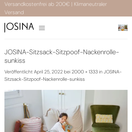
Zum
Versandkostenfrei ab 200€ | Klimaneutraler
Inhalt
Versand
springen
JOSINA-Sitzsack-Sitzpoof-Nackenrolle-
sunkiss
Veröffentlicht
April 25, 2022
bei
2000 × 1333
in
JOSINA-
Sitzsack-Sitzpoof-Nackenrolle-sunkiss