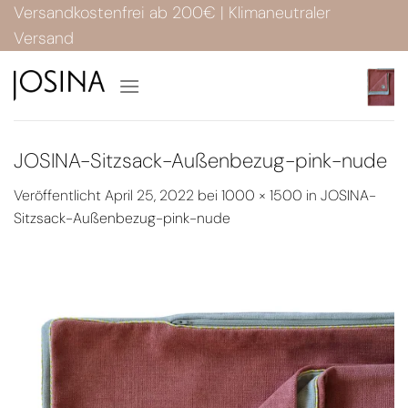
Zum
Versandkostenfrei ab 200€ | Klimaneutraler
Inhalt
Versand
springen
JOSINA-Sitzsack-Außenbezug-pink-nude
Veröffentlicht
April 25, 2022
bei
1000 × 1500
in
JOSINA-
Sitzsack-Außenbezug-pink-nude