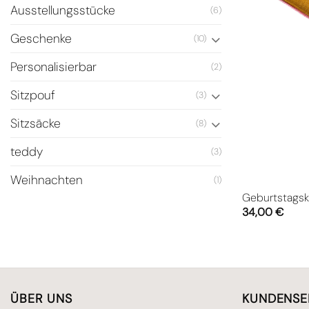
Ausstellungsstücke
(6)
Geschenke
(10)
Personalisierbar
(2)
Sitzpouf
(3)
Sitzsäcke
(8)
teddy
(3)
Weihnachten
(1)
Geburtstags
34,00
€
ÜBER UNS
KUNDENSE