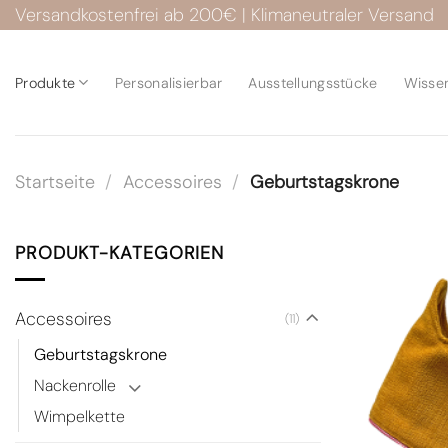
Zum
Versandkostenfrei ab 200€ | Klimaneutraler Versand
Inhalt
springen
Produkte
Personalisierbar
Ausstellungsstücke
Wisse
Startseite
/
Accessoires
/
Geburtstagskrone
PRODUKT-KATEGORIEN
Accessoires
(11)
Geburtstagskrone
Nackenrolle
Wimpelkette