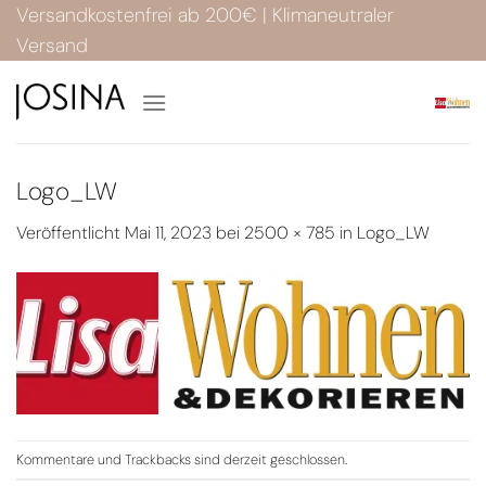
Zum
Versandkostenfrei ab 200€ | Klimaneutraler
Inhalt
Versand
springen
Logo_LW
Veröffentlicht
Mai 11, 2023
bei
2500 × 785
in
Logo_LW
Kommentare und Trackbacks sind derzeit geschlossen.