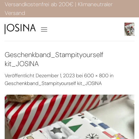
Zum
Versandkostenfrei ab 200€ | Klimaneutraler
Inhalt
Versand
springen
Geschenkband_Stampityourself
kit_JOSINA
Veröffentlicht
Dezember 1, 2023
bei
600 × 800
in
Geschenkband_Stampityourself kit_JOSINA