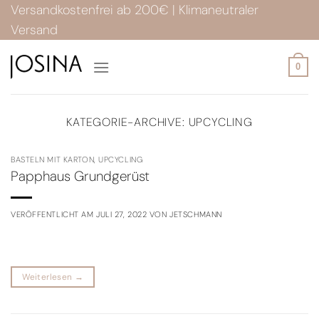
Zum
Versandkostenfrei ab 200€ | Klimaneutraler
Inhalt
Versand
springen
0
KATEGORIE-ARCHIVE:
UPCYCLING
BASTELN MIT KARTON
,
UPCYCLING
Papphaus Grundgerüst
VERÖFFENTLICHT AM
JULI 27, 2022
VON
JETSCHMANN
Weiterlesen
→