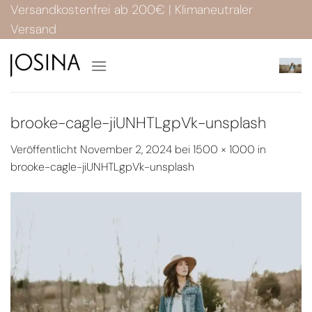
Zum
Versandkostenfrei ab 200€ | Klimaneutraler
Inhalt
Versand
springen
brooke-cagle-jiUNHTLgpVk-unsplash
Veröffentlicht
November 2, 2024
bei
1500 × 1000
in
brooke-cagle-jiUNHTLgpVk-unsplash