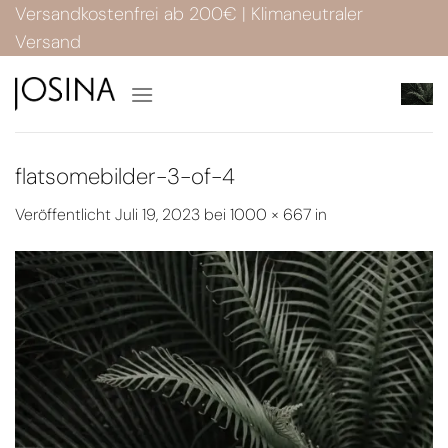
Zum
Versandkostenfrei ab 200€ | Klimaneutraler
Inhalt
Versand
springen
flatsomebilder-3-of-4
Veröffentlicht
Juli 19, 2023
bei
1000 × 667
in