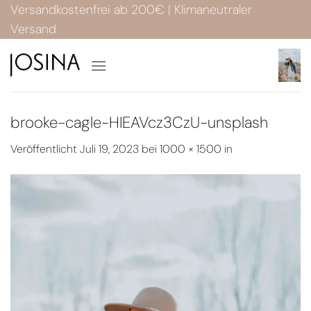
Zum
Versandkostenfrei ab 200€ | Klimaneutraler
Inhalt
Versand
springen
brooke-cagle-HIEAVcz3CzU-unsplash
Veröffentlicht
Juli 19, 2023
bei
1000 × 1500
in