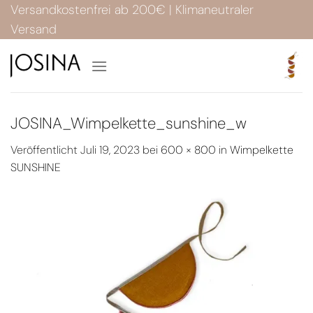
Zum
Versandkostenfrei ab 200€ | Klimaneutraler
Inhalt
Versand
springen
JOSINA_Wimpelkette_sunshine_w
Veröffentlicht
Juli 19, 2023
bei
600 × 800
in
Wimpelkette
SUNSHINE