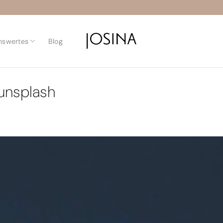
nswertes
Blog
unsplash