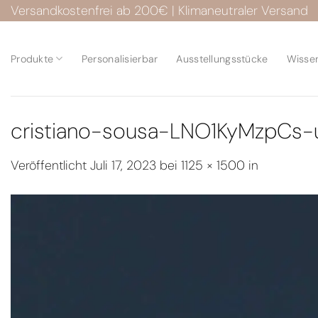
Zum
Versandkostenfrei ab 200€ | Klimaneutraler Versand
Inhalt
springen
Produkte
Personalisierbar
Ausstellungsstücke
Wisse
cristiano-sousa-LNO1KyMzpCs-
Veröffentlicht
Juli 17, 2023
bei
1125 × 1500
in