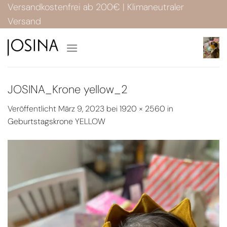
Zum
Versandkostenfrei ab 200€ | Klimaneutraler
Inhalt
Versand
springen
JOSINA_Krone yellow_2
Veröffentlicht
März 9, 2023
bei
1920 × 2560
in
Geburtstagskrone YELLOW