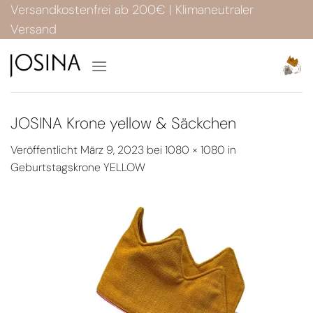
Zum
Versandkostenfrei ab 200€ | Klimaneutraler
Inhalt
Versand
springen
JOSINA Krone yellow & Säckchen
Veröffentlicht
März 9, 2023
bei
1080 × 1080
in
Geburtstagskrone YELLOW