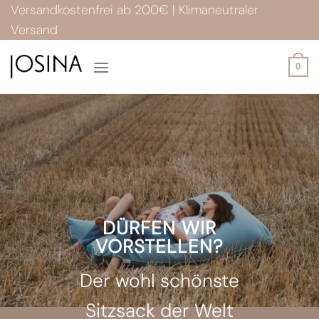
Zum
Versandkostenfrei ab 200€ | Klimaneutraler
Inhalt
Versand
springen
0
DEIN PERSÖNLICHER
SITZSACK