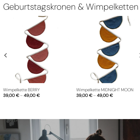
Geburtstagskronen & Wimpelketten
e MIDNIGHT MOON
Geburtstagskrone ICEBLUE
Geburtst
9,00
€
34,00
€
34,00
€